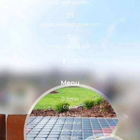
woj. wielkopolskie
prestiz.kostka@gmail.com
(+48) 695 418 969
Menu
O firmie
Oferta
Park maszyn
Realizacje
Referencje
Kontakt