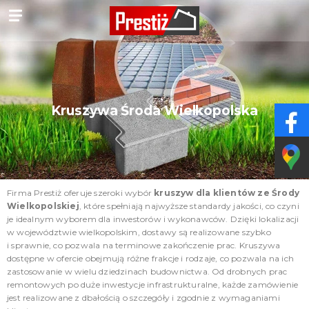
Kruszywa Środa Wielkopolska
Firma Prestiż oferuje szeroki wybór
kruszyw dla klientów ze Środy
Wielkopolskiej
, które spełniają najwyższe standardy jakości, co czyni
je idealnym wyborem dla inwestorów i wykonawców. Dzięki lokalizacji
w województwie wielkopolskim, dostawy są realizowane szybko
i sprawnie, co pozwala na terminowe zakończenie prac. Kruszywa
dostępne w ofercie obejmują różne frakcje i rodzaje, co pozwala na ich
zastosowanie w wielu dziedzinach budownictwa. Od drobnych prac
remontowych po duże inwestycje infrastrukturalne, każde zamówienie
jest realizowane z dbałością o szczegóły i zgodnie z wymaganiami