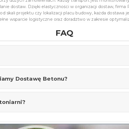
przy dużych zamówieniach. Każdy transport jest monitorowany
lanie dostaw. Dzięki elastyczności w organizacji dostaw, fir
d skali projektu czy lokalizacji placu budowy, każda dostawa j
 pełne wsparcie logistyczne oraz doradztwo w zakresie optymali
FAQ
we mieszanki betonowe, jak i specjalistyczne rozwiązania o p
wniamy Dostawę Betonu?
całej Wielkopolski, obejmując takie miasta jak Gniezno, Środa
toniarni?
dowie dróg, mostów czy dużych obiektów komercyjnych wymaga