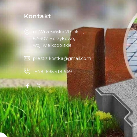
Kontakt
ul. Wrzesińska 20 lok. 1,
62-307 Borzykowo,
woj. wielkopolskie
prestiz.kostka@gmail.com
(+48) 695 418 969