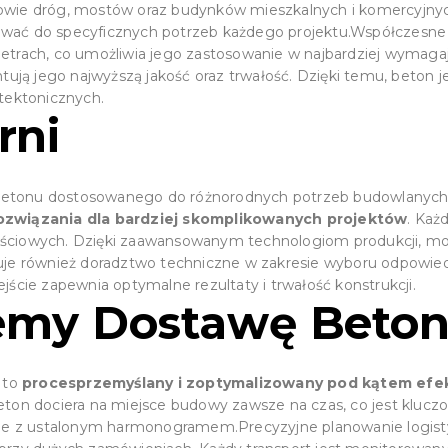
budowie dróg, mostów oraz budynków mieszkalnych i komercyjn
wać do specyficznych potrzeb każdego projektu.Współczesne 
etrach, co umożliwia jego zastosowanie w najbardziej wymaga
ują jego najwyższą jakość oraz trwałość. Dzięki temu, beton jes
tektonicznych.
rni
t betonu dostosowanego do różnorodnych potrzeb budowlanych.
rozwiązania dla bardziej skomplikowanych projektów
. Każ
ściowych. Dzięki zaawansowanym technologiom produkcji, mo
ruje również doradztwo techniczne w zakresie wyboru odpowie
ście zapewnia optymalne rezultaty i trwałość konstrukcji.
jemy Dostawę Beto
 to
proces
przemyślany i zoptymalizowany pod kątem efe
ton dociera na miejsce budowy zawsze na czas, co jest klucz
nie z ustalonym harmonogramem.Precyzyjne planowanie logist