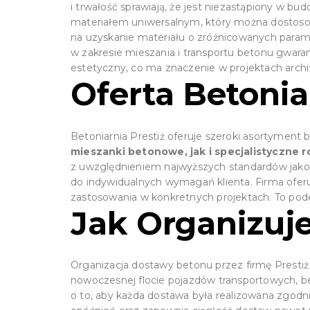
i trwałość sprawiają, że jest niezastąpiony w 
materiałem uniwersalnym, który można dostoso
na uzyskanie materiału o zróżnicowanych param
w zakresie mieszania i transportu betonu gwarant
estetyczny, co ma znaczenie w projektach archi
Oferta Betonia
Betoniarnia Prestiż oferuje szeroki asortymen
mieszanki betonowe, jak i specjalistyczne 
z uwzględnieniem najwyższych standardów jako
do indywidualnych wymagań klienta. Firma ofe
zastosowania w konkretnych projektach. To podej
Jak Organizu
Organizacja dostawy betonu przez firmę Prestiż
nowoczesnej flocie pojazdów transportowych, be
o to, aby każda dostawa była realizowana zgod