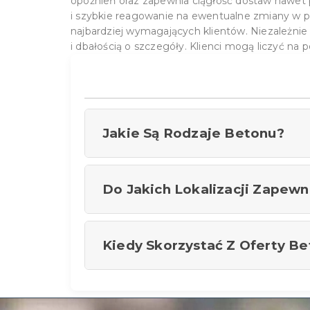
opóźnień oraz zapewnia ciągłość dostaw nawet 
i szybkie reagowanie na ewentualne zmiany w p
najbardziej wymagających klientów. Niezależnie o
i dbałością o szczegóły. Klienci mogą liczyć na
Jakie Są Rodzaje Betonu?
W ofercie znajdują się zarówno standardo
Do Jakich Lokalizacji Zape
na warunki atmosferyczne.
Dostawy betonu realizowane są na terenie 
Kiedy Skorzystać Z Oferty Be
oraz Poznań.
Warto skorzystać z usług firmy przy bu