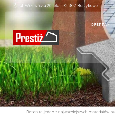
ul. Wrzesińska 20 lok. 1, 62-307 Borzykowo
OFERTA
Beton to jeden z najważniejszych materiałów b