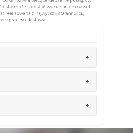
, co umożliwia bieżące śledzenie postępów
ma Prestiż może sprostać wymaganiom nawet
est realizowana z najwyższą starannością
zacji procesu dostawy.
odwyższonej wytrzymałości czy odporności
 Wielkopolska, Słupca, Swarzędz
jących solidnego fundamentu.