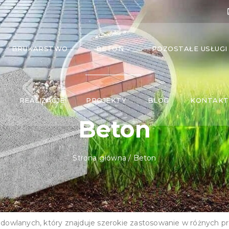
BRUKARSTWO
BETON
POZOSTAŁE USŁUGI
REALIZACJE
PROJEKTY
BLOG
KONTAKT
Beton
Strona główna
/
Beton
udowlanych, który znajduje szerokie zastosowanie w różnych p