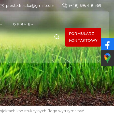
prestiz.kostka@gmail.com
(+48) 695 418 969
O FIRMIE
FORMULARZ
KONTAKTOWY
rojektach konstrukcyjnych. Jego wytrzymałość