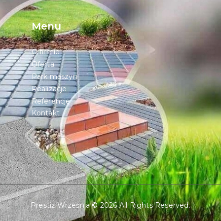
Menu
O firmie
Oferta
Park maszyn
Realizacje
Referencje
Kontakt
Prestiż Września
© 2026 All Rights Reserved.